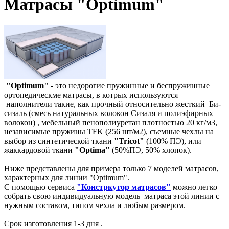
Матрасы "Optimum"
"Optimum"
- это недорогие пружинные и беспружинные
ортопедическме матрасы, в котрых используются
наполнители такие, как прочный относительно жесткий Би-
сизаль (смесь натуральных волокон Сизаля и полиэфирных
волокон) , мебельный пенополиуретан плотностью 20 кг/м3,
независимые пружины TFK (256 шт/м2), съемные чехлы на
выбор из синтетической ткани
"Tricot"
(100% ПЭ), или
жаккардовой ткани
"Optima"
(50%ПЭ, 50% хлопок).
Ниже представлены для примера только 7 моделей матрасов,
характерных для линии "Optimum".
С помощью сервиса
"Констркутор матрасов"
можно легко
собрать свою индивидуальную модель матраса этой линии с
нужным составом, типом чехла и любым размером.
Срок изготовления 1-3 дня .