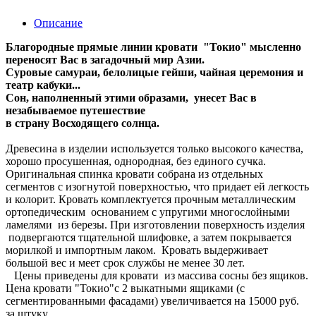
Описание
Благородные прямые линии кровати "Токио" мысленно
переносят Вас в загадочный мир Азии.
Суровые самураи, белолицые гейши, чайная церемония и
театр кабуки...
Сон, наполненный этими образами, унесет Вас в
незабываемое путешествие
в страну Восходящего солнца.
Древесина в изделии используется только высокого качества,
хорошо просушенная, однородная, без единого сучка.
Оригинальная спинка кровати собрана из отдельных
сегментов с изогнутой поверхностью, что придает ей легкость
и колорит. Кровать комплектуется прочным металлическим
ортопедическим основанием с упругими многослойными
ламелями из березы. При изготовлении поверхность изделия
подвергаются тщательной шлифовке, а затем покрывается
морилкой и импортным лаком. Кровать выдерживает
большой вес и меет срок службы не менее 30 лет.
Цены приведены для кровати из массива сосны без ящиков.
Цена кровати "Токио"с 2 выкатными ящиками (с
сегментированными фасадами) увеличивается на 15000 руб.
за штуку.