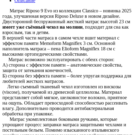
Описание
Матрас Riposo 9 Evo из коллекции Classico – новинка 2025
года, улучшенная версия Riposo Deluxe в новом дизайне.
Двусторонний беспружинный жесткий матрас высотой 23 см
имеет уже съёмный чехол на молнии
, подходит для сна как
взрослым, так и детям.
В верхней части матраса в самом чехле вшит материал с
эффектом памяти Memoform Magniflex 3 см. Основной
наполнитель матраса – пена Elioform Magniflex 18 см с
высокими ортопедическими свойствами.
Матрас возможно эксплуатировать с обеих сторон:
А) сторона с эффектом памяти – анатомические свойства,
защита от затекания конечностей,
Б) сторона без эффекта памяти – более упругая поддержка для
любителей жестких матрасов.
Легко съемный тканевый чехол изготовлен из вискозы
(viscose), получаемой из древесной целлюлозы. Материал
представляет собой мягкое, шелковистое волокно, приятное
на ощупь. Обладает превосходной способностью рассеивать
влагу. Дополнительно проводится антибактериальная
обработка при упаковке.
Матрас укомплектован боковыми ручками, которые
упрощают процесс заправки матраса защитными чехлами и
постельным бельем. Помимо изысканного итальянского